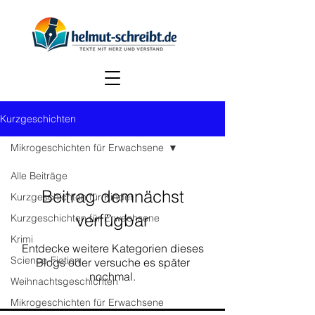
Kurzgeschichten
Mikrogeschichten für Erwachsene
Alle Beiträge
Beitrag demnächst
Kurzgeschichten für Kinder
verfügbar
Kurzgeschichten für Erwachsene
Krimi
Entdecke weitere Kategorien dieses
Science-Fiction
Blogs oder versuche es später
nochmal.
Weihnachtsgeschichten
Mikrogeschichten für Erwachsene